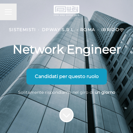
MENU CARRIERA
SISTEMISTI
·
DPWAY S.R.L. - ROMA
·
IBRIDO
Network Engineer
Candidati per questo ruolo
Solitamente rispondiamo nel giro di
un giorno